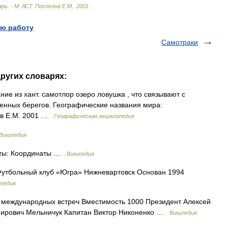
арь
. -
М:
АСТ
.
Поспелов
Е
.
М
.
.
2001
.
ю работу
Самотраки
других словарях:
ие из хант. самотлор озеро ловушка , что связывают с
енных берегов. Географические названия мира:
лов Е.М. 2001 …
Географическая энциклопедия
Википедия
ты: Координаты …
Википедия
утбольный клуб «Югра» Нижневартовск Основан 1994
ипедия
 международных встреч Вместимость 1000 Президент Алексей
мирович Мельничук Капитан Виктор Никоненко …
Википедия