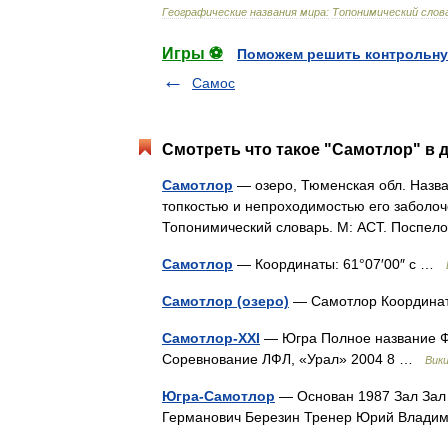
Географические
названия
мира:
Топонимический
слов
Игры ⚽
Поможем решить контрольну
Самос
Смотреть что такое "Самотлор" в 
Самотлор
— озеро, Тюменская обл. Назван
топкостью и непроходимостью его заболоч
Топонимический словарь. М: АСТ. Поспе
Самотлор
— Координаты: 61°07′00″ с …
Самотлор (озеро)
— Самотлор Координа
Самотлор-XXI
— Югра Полное название Ф
Соревнование ЛФЛ, «Урал» 2004 8 …
Вик
Югра-Самотлор
— Основан 1987 Зал Зал
Германович Березин Тренер Юрий Влади