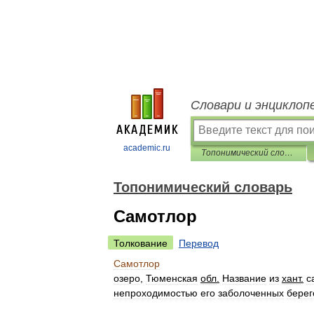
Словари и энциклоп
academic.ru
Топонимический словарь
Топонимический словарь
Самотлор
Толкование
Перевод
Самотлор
озеро
,
Тюменская
обл
.
Название
из
хант
.
с
непроходимостью
его
заболоченных
берег