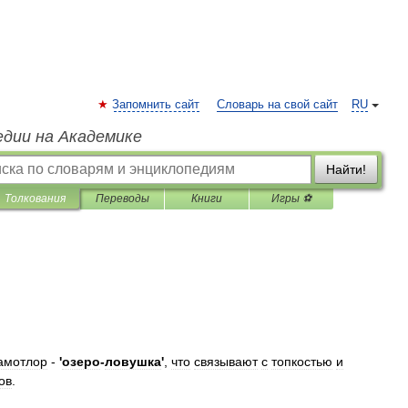
Запомнить сайт
Словарь на свой сайт
RU
едии на Академике
Найти!
Толкования
Переводы
Книги
Игры ⚽
амотлор
-
'
озеро
-
ловушка
'
,
что
связывают
с
топкостью
и
ов
.